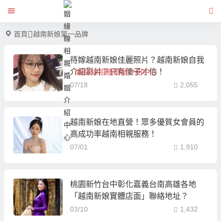
首頁
越南新娘第一品牌
待嫁越南新娘佳麗照片？越南新娘自我
介紹影片？只有傻子才信！
姻緣線相親婚姻介紹中心
07/18
2,055
越南新娘在地直營！眾多優質女會員的
高成功率越南相親服務！
07/01
1,910
桃園新竹台中彰化嘉義台南高雄各地
「越南新娘實體店面」聯絡地址？
03/10
1,432