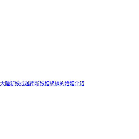
大陸新娘或越南新娘姻緣線的婚姻介紹