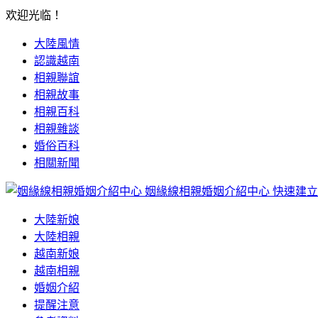
欢迎光临！
大陸風情
認識越南
相親聯誼
相親故事
相親百科
相親雜談
婚俗百科
相關新聞
姻緣線相親婚姻介紹中心
快速建立
大陸新娘
大陸相親
越南新娘
越南相親
婚姻介紹
提醒注意