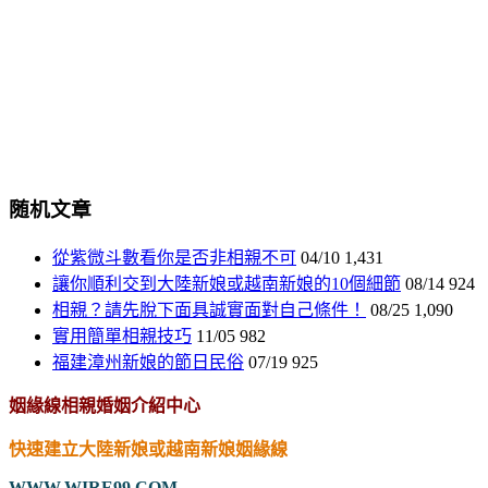
随机文章
從紫微斗數看你是否非相親不可
04/10
1,431
讓你順利交到大陸新娘或越南新娘的10個細節
08/14
924
相親？請先脫下面具誠實面對自己條件！
08/25
1,090
實用簡單相親技巧
11/05
982
福建漳州新娘的節日民俗
07/19
925
姻緣線相親婚姻介紹中心
快速建立大陸新娘或越南新娘姻緣線
WWW.WIRE99.COM