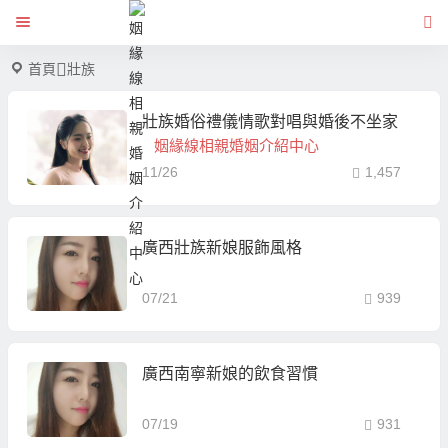
首頁
壯族
壯族婚俗禮儀情歌對唱與婚後不坐家
姻緣線相親婚姻介紹中心
11/26
1,457
廣西壯族新娘服飾風格
07/21
939
廣西南寧新娘的飲食習慣
07/19
931