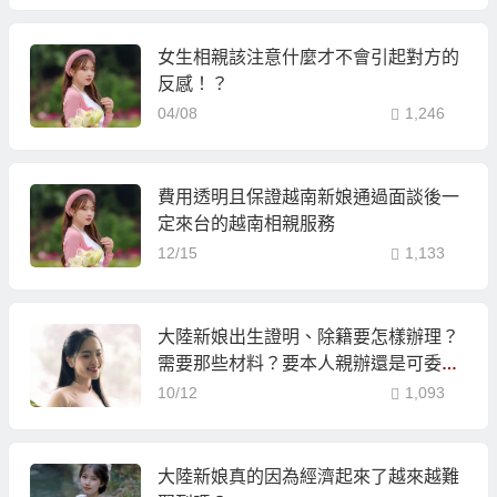
女生相親該注意什麼才不會引起對方的
反感！？
04/08
1,246
費用透明且保證越南新娘通過面談後一
定來台的越南相親服務
12/15
1,133
大陸新娘出生證明、除籍要怎樣辦理？
需要那些材料？要本人親辦還是可委託
親屬？
10/12
1,093
大陸新娘真的因為經濟起來了越來越難