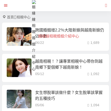
首頁
相親中心
跨國婚姻增2.2％大陸新娘與越南新娘仍
佔多數
姻緣線相親婚姻介紹中心
06/22
1,689
越南相親！？讓專業相親中心帶你到越
南鄉下娶個鄉下越南新娘！
05/12
1,092
女生想脫單該做什麼？女生脫單該掌握
的五種技巧
05/06
1,094