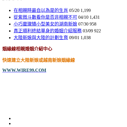
在相親時最自以為是的生肖
05/20
1,199
從紫微斗數看你是否非相親不可
04/10
1,431
小巧靈瓏矯小型美女的湖南新娘
07/30
958
真正順利終結單身的婚姻介紹服務
03/09
922
大陸新娘與大陸的計劃生育
09/01
1,038
姻緣線相親婚姻介紹中心
快速建立大陸新娘或越南新娘姻緣線
WWW.WIRE99.COM