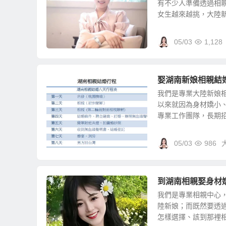
有不少人準備透過相
女生越來越挑，大陸新娘
05/03
1,128
娶湖南新娘相親結
我們是專業大陸新娘
以來就因為身材嬌小
專業工作團隊，長期招攬
05/03
986
到湖南相親娶身材
我們是專業相親中心
陸新娘；而既然要透
怎樣選擇、該到那裡相親