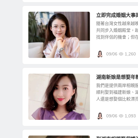
立即完成婚姻大事
隨著台灣女性越來越
共同步入婚姻殿堂，
找到伴侶的機會；但在不
09/06
1,260
湖南新娘是想娶年
我們是提供兩岸相親
順利娶到福建新娘、
人還是想娶個比較漂亮的
09/06
1,093