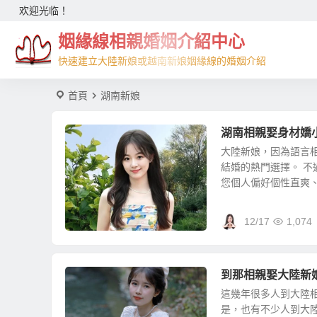
欢迎光临！
姻緣線相親婚姻介紹中心
快速建立大陸新娘或越南新娘姻緣線的婚姻介紹
首頁
湖南新娘
湖南相親娶身材嬌
大陸新娘，因為語言
結婚的熱門選擇。 
您個人偏好個性直爽、身
12/17
1,074
到那相親娶大陸新
這幾年很多人到大陸
是，也有不少人到大