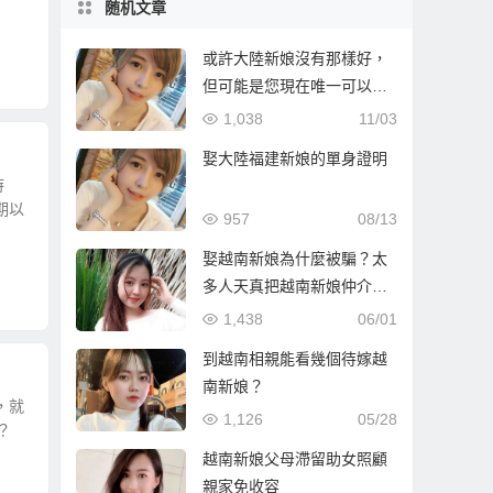
随机文章
或許大陸新娘沒有那樣好，
但可能是您現在唯一可以有
的選擇！
1,038
11/03
娶大陸福建新娘的單身證明
時
期以
957
08/13
娶越南新娘為什麼被騙？太
多人天真把越南新娘仲介當
慈濟了！
1,438
06/01
到越南相親能看幾個待嫁越
南新娘？
，就
1,126
05/28
？
越南新娘父母滯留助女照顧
親家免收容