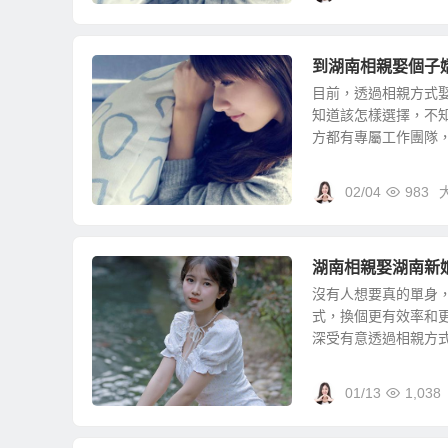
到湖南相親娶個子
目前，透過相親方式
知道該怎樣選擇，不
方都有專屬工作團隊，都
02/04
983
湖南相親娶湖南新
沒有人想要真的單身
式，換個更有效率和
深受有意透過相親方式娶
01/13
1,038