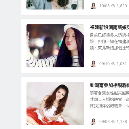
10/08
1,820
福建新娘湖南新娘
目前已經很多人透過
娘，但卻不知在福建
娘、東北新娘那個比較好
09/10
1,051
到湖南參加相親聯
隨著台灣女性越來越
共同步入婚姻殿堂，
性找到伴侶的機會；但在
09/06
1,138