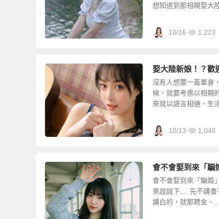
想知道到那相親娶大陸新
10/16
1,223
娶大陸新娘！？歡
沒有人想要一直單身
候，就要考慮以相親
來就以語言相通、生活習
10/13
1,040
會不會娶到來「騙
會不會娶到來「騙婚
來說說下.... 先
講白的，就那聘金、..