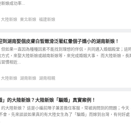
娘成功率...
大陸新娘
東北新娘
福建新娘
迎到湖南娶個皮膚白皙嫩滑泛著紅暈個子嬌小的湖南新娘！
，但如果一直因為種種因素不能找到理想的伴侶，共同邁入婚姻殿堂；這
的方式，來娶大陸新娘或越南新娘等，來完成婚姻大事。 而大陸新娘，長
慣相近...
大陸新娘
湖南新娘
湖南相親
婚」的大陸新娘？大陸新娘「騙婚」真實案例！
」的大陸新娘？ 這是小編前陣子兼差擔任客服，常被詢問到的問題；今天
不講會不會，先來談談如果真的有大陸女生為了「騙婚」而嫁到台灣，有何好處
.