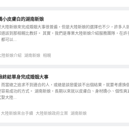
嬌小皮膚白的湖南新娘
娶大陸新娘來完成婚姻大事很普遍，但是大陸新娘的選擇也不少，許多人
知道該到那相親比教好。 其實，我們是專業大陸新娘介紹服務團隊，在許
可以...
大陸新娘介紹
湖南新娘
相親
娘終結單身完成婚姻大事
，而當總之追求不到適合的人，或總是談戀愛談不出個結果，就要考慮換
更容易成功的方式。 湖南新娘，長期以來就以皮膚白、身材嬌小、個性爽
大陸...
大陸新娘來台手續
大陸新娘政府立案
湖南新娘