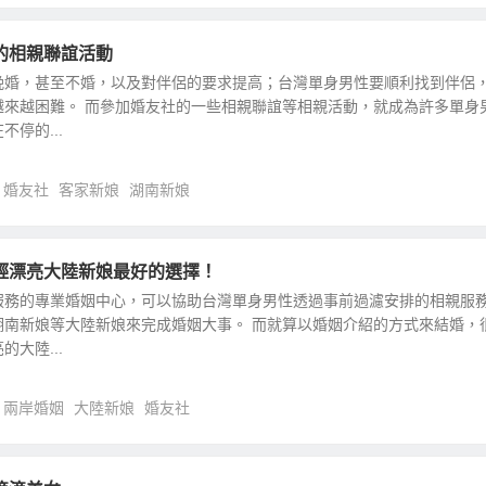
的相親聯誼活動
晚婚，甚至不婚，以及對伴侶的要求提高；台灣單身男性要順利找到伴侶
越來越困難。 而參加婚友社的一些相親聯誼等相親活動，就成為許多單身
停的...
婚友社
客家新娘
湖南新娘
輕漂亮大陸新娘最好的選擇！
服務的專業婚姻中心，可以協助台灣單身男性透過事前過濾安排的相親服
湖南新娘等大陸新娘來完成婚姻大事。 而就算以婚姻介紹的方式來結婚，
大陸...
兩岸婚姻
大陸新娘
婚友社