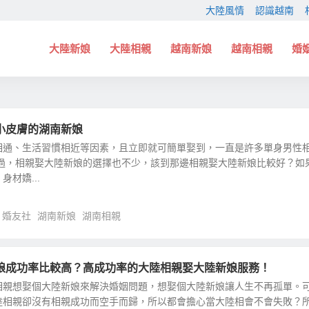
大陸風情
認識越南
大陸新娘
大陸相親
越南新娘
越南相親
婚
小皮膚的湖南新娘
相通、生活習慣相近等因素，且立即就可簡單娶到，一直是許多單身男性
不過，相親娶大陸新娘的選擇也不少，該到那邊相親娶大陸新娘比較好？如
材嬌...
婚友社
湖南新娘
湖南相親
娘成功率比較高？高成功率的大陸相親娶大陸新娘服務！
相親想娶個大陸新娘來解決婚姻問題，想娶個大陸新娘讓人生不再孤單。
陸相親卻沒有相親成功而空手而歸，所以都會擔心當大陸相會不會失敗？