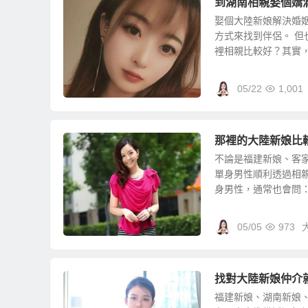
到湖南相親娶個嬌
娶個大陸新娘解決婚
方式來找到伴侶。 
裡相親比較好？其實，很
05/22
1,001
那裡的大陸新娘比
不論是福建新娘、客
單身男性順利透過相
身男性，通常也會問：那
05/05
973
找對大陸新娘仲介
福建新娘、湖南新娘