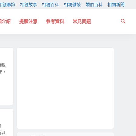
相親聯誼
相親故事
相親百科
相親雜談
婚俗百科
相關新聞
姻介紹
提醒注意
參考資料
常見問題
相親
果，
可
所以