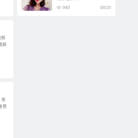
940
08/20
陸新
南新
，來
身男