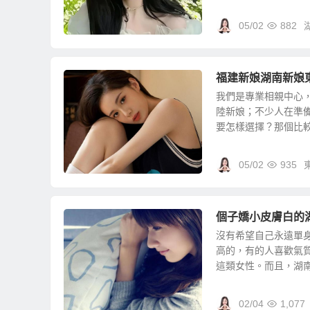
05/02
882
福建新娘湖南新娘
我們是專業相親中心
陸新娘；不少人在準
要怎樣選擇？那個比較好
05/02
935
個子嬌小皮膚白的
沒有希望自己永遠單
高的，有的人喜歡氣
這類女性。而且，湖南也
02/04
1,077