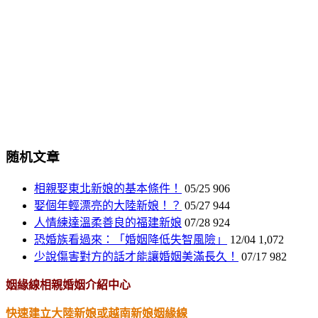
随机文章
相親娶東北新娘的基本條件！
05/25
906
娶個年輕漂亮的大陸新娘！？
05/27
944
人情練達溫柔善良的福建新娘
07/28
924
恐婚族看過來：「婚姻降低失智風險」
12/04
1,072
少說傷害對方的話才能讓婚姻美滿長久！
07/17
982
姻緣線相親婚姻介紹中心
快速建立大陸新娘或越南新娘姻緣線