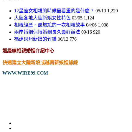
12星座女相親的時候最看重的是什麼？
05/13
1,229
大陸各地大陸新娘女性特色
03/05
1,124
相親經歷、最尷尬的一次相親故事
04/06
1,038
兩岸婚姻保持婚姻長久最好辦法
09/16
920
福建泉州新娘的竹編
06/13
776
姻緣線相親婚姻介紹中心
快速建立大陸新娘或越南新娘姻緣線
WWW.WIRE99.COM