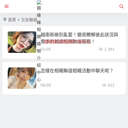
首頁
交友聯誼
越南新娘別亂娶！徹底瞭解彼此狀況與
需求的越南相親聯誼服務！
姻緣線相親婚姻介紹中心
01/26
1,381
怎樣在相親聯誼相親活動中聊天呢？
06/28
912